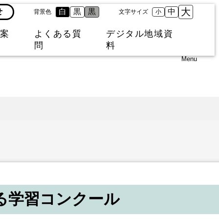
大
せ
白
黒
黒
中
背景色
文字サイズ
小
案
よくある質
デジタル地域資
問
料
Menu
る学習コンクール