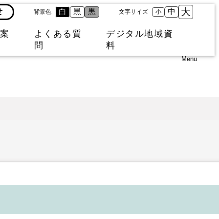
大
せ
白
黒
黒
中
背景色
文字サイズ
小
案
よくある質
デジタル地域資
問
料
Menu