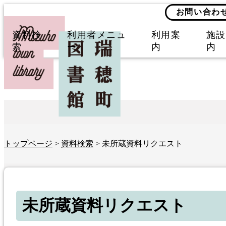
お問い合わ
資料検
利用者メニュ
利用案
施設
索
ー
内
内
トップページ
>
資料検索
> 未所蔵資料リクエスト
未所蔵資料リクエスト