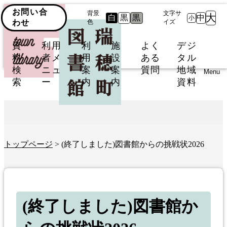
お問い合
背景
文字サ
大
白
黒
黒
中
小
わせ
色
イズ
資
利用
利
施
よく
デジ
料
者メ
用
設
ある
タル
検
ニュ
案
案
質問
地域
Menu
索
ー
内
内
資料
トップページ
> (終了しました)図書館からの挑戦状2026
(終了しました)図書館か