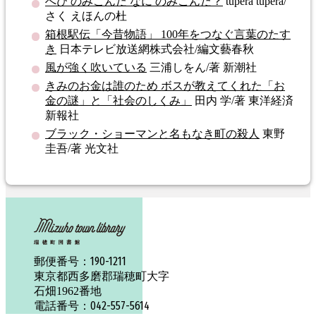
へび のみこんだ なに のみこんだ？
tupera tupera/
さく えほんの杜
箱根駅伝「今昔物語」 100年をつなぐ言葉のたす
き
日本テレビ放送網株式会社/編文藝春秋
風が強く吹いている
三浦しをん/著 新潮社
きみのお金は誰のため ボスが教えてくれた「お
金の謎」と「社会のしくみ」
田内 学/著 東洋経済
新報社
ブラック・ショーマンと名もなき町の殺人
東野
圭吾/著 光文社
190-1211
郵便番号：
東京都西多磨郡瑞穂町大字
石畑1962番地
042-557-5614
電話番号：