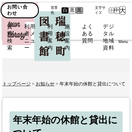
お問い合
背景
文字サ
大
白
黒
黒
中
小
わせ
色
イズ
資
利用
利
施
よく
デジ
料
者メ
用
設
ある
タル
検
ニュ
案
案
質問
地域
Menu
索
ー
内
内
資料
トップページ
>
お知らせ
> 年末年始の休館と貸出について
年末年始の休館と貸出に