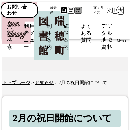
お問い合
背景
文字サ
大
白
黒
黒
中
小
わせ
色
イズ
資
利用
利
施
よく
デジ
料
者メ
用
設
ある
タル
検
ニュ
案
案
質問
地域
Menu
索
ー
内
内
資料
トップページ
>
お知らせ
> 2月の祝日開館について
2月の祝日開館について