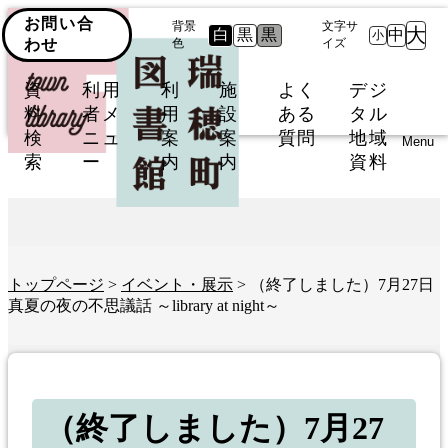
お問い合
背景
文字サ
大
白
黒
黒
中
小
わせ
色
イズ
資
利用
利
施
よく
デジ
料
者メ
用
設
ある
タル
検
ニュ
案
案
質問
地域
Menu
索
ー
内
内
資料
トップページ
>
イベント・展示
> （終了しました）7月27日
真夏の夜の不思議話 ～library at night～
（終了しました）7月27