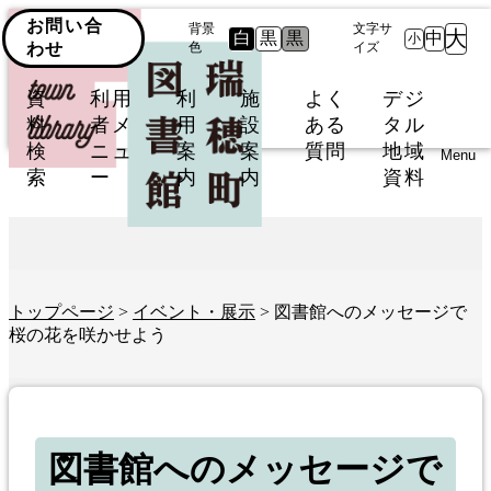
お問い合
背景
文字サ
大
白
黒
黒
中
小
わせ
色
イズ
資
利用
利
施
よく
デジ
料
者メ
用
設
ある
タル
検
ニュ
案
案
質問
地域
Menu
索
ー
内
内
資料
トップページ
>
イベント・展示
> 図書館へのメッセージで
桜の花を咲かせよう
図書館へのメッセージで