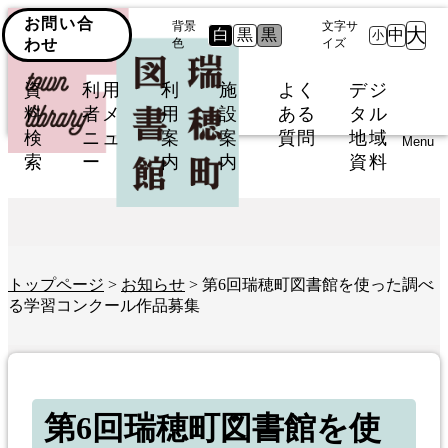
お問い合
背景
文字サ
大
白
黒
黒
中
小
わせ
色
イズ
資
利用
利
施
よく
デジ
料
者メ
用
設
ある
タル
検
ニュ
案
案
質問
地域
Menu
索
ー
内
内
資料
トップページ
>
お知らせ
> 第6回瑞穂町図書館を使った調べ
る学習コンクール作品募集
第6回瑞穂町図書館を使