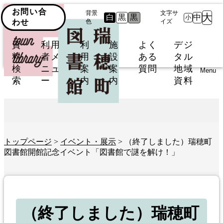
お問い合
背景
文字サ
大
白
黒
黒
中
小
わせ
色
イズ
資
利用
利
施
よく
デジ
料
者メ
用
設
ある
タル
検
ニュ
案
案
質問
地域
Menu
索
ー
内
内
資料
トップページ
>
イベント・展示
> （終了しました）瑞穂町
図書館開館記念イベント「図書館で謎を解け！」
（終了しました）瑞穂町