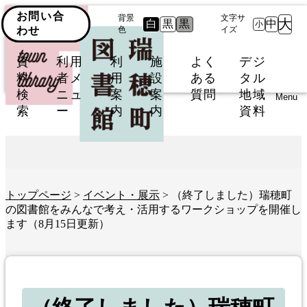
お問い合
背景
文字サ
大
白
黒
黒
中
小
わせ
色
イズ
資
利用
利
施
よく
デジ
料
者メ
用
設
ある
タル
検
ニュ
案
案
質問
地域
Menu
索
ー
内
内
資料
トップページ
>
イベント・展示
> （終了しました）瑞穂町
の図書館をみんなで考え・活用するワークショップを開催し
ます（8月15日更新）