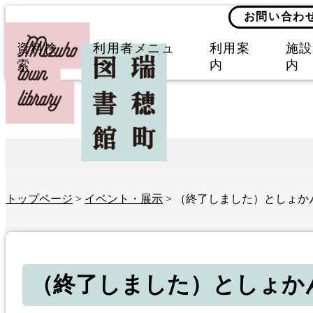
お問い合わ
資料検
利用者メニュ
利用案
施設
索
ー
内
内
トップページ
>
イベント・展示
> （終了しました）としょか
（終了しました）としょか