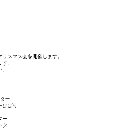
クリスマス会を開催します。
ます。
い。
ンター
ターひばり
ター
ンター