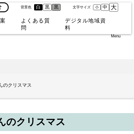
大
せ
白
黒
黒
中
背景色
文字サイズ
小
案
よくある質
デジタル地域資
問
料
Menu
んのクリスマス
んのクリスマス