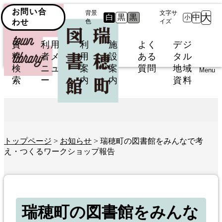
お問い合
背景
文字サ
大
白
黒
黒
中
小
わせ
色
イズ
資
利用
利
施
よく
デジ
料
者メ
用
設
ある
タル
検
ニュ
案
案
質問
地域
Menu
索
ー
内
内
資料
トップページ
>
お知らせ
> 瑞穂町の図書館をみんなで考
え・つくるワークショップ報告
瑞穂町の図書館をみんな