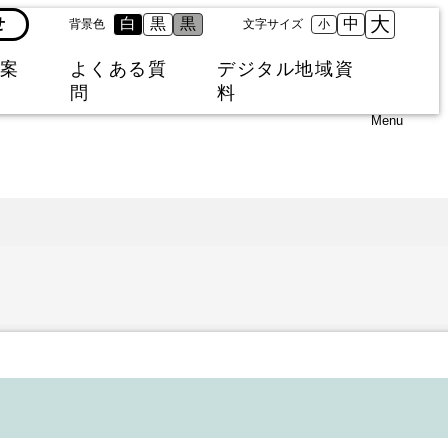
大
せ
白
黒
黒
中
背景色
文字サイズ
小
案
よくある質
デジタル地域資
問
料
Menu