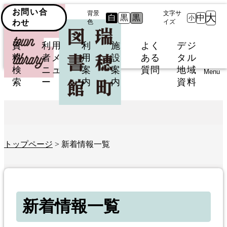
お問い合
背景
文字サ
大
白
黒
黒
中
小
わせ
色
イズ
資
利用
利
施
よく
デジ
料
者メ
用
設
ある
タル
検
ニュ
案
案
質問
地域
Menu
索
ー
内
内
資料
トップページ
> 新着情報一覧
新着情報一覧