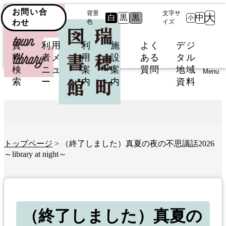
お問い合
背景
文字サ
大
白
黒
黒
中
小
わせ
色
イズ
資
利用
利
施
よく
デジ
料
者メ
用
設
ある
タル
検
ニュ
案
案
質問
地域
Menu
索
ー
内
内
資料
トップページ
> （終了しました）真夏の夜の不思議話2026
～library at night～
（終了しました）真夏の