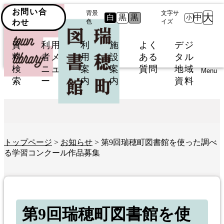
お問い合
背景
文字サ
大
白
黒
黒
中
小
わせ
色
イズ
資
利用
利
施
よく
デジ
料
者メ
用
設
ある
タル
検
ニュ
案
案
質問
地域
Menu
索
ー
内
内
資料
トップページ
>
お知らせ
> 第9回瑞穂町図書館を使った調べ
る学習コンクール作品募集
第9回瑞穂町図書館を使