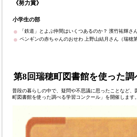
《努力賞》
小学生の部
「鉄道」とよぶ仲間はいくつあるのか？
濱
竹
祐
輝
さ
ペンギンの赤ちゃんのおせわ
上野山
結
月
さん
（瑞穂
第8回瑞穂町図書館を使った
普段の暮らしの中で、疑問や不思議に思ったことなど、
町図書館を使った調べる学習コンクール」を開催します