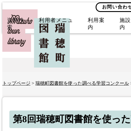
お問い合わ
資料検
利用者メニュ
利用案
施設
索
ー
内
内
トップページ
>
瑞穂町図書館を使った調べる学習コンクール
第8回瑞穂町図書館を使っ