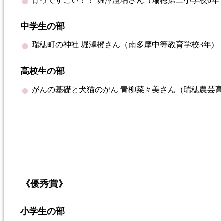
骨ってすごい！！ 堀澤
澄
瑞さん（瑞穂第三小学校6年
中学生の部
瑞穂町の神社
堀澤
橙さん（南多摩中等教育学校3年)
高校生の部
がんの基礎と犬猫のがん
青柳
菜々
美
さん（瑞穂農芸高
《優秀賞》
小学生の部