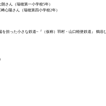
太朗さん
（瑞穂第一小学校5年）
宮
﨑
心
陽さん
（瑞穂第四小学校2年）
端を担った小さな鉄道~『（仮称）羽村・山口軽便鉄道』
鶴谷
）