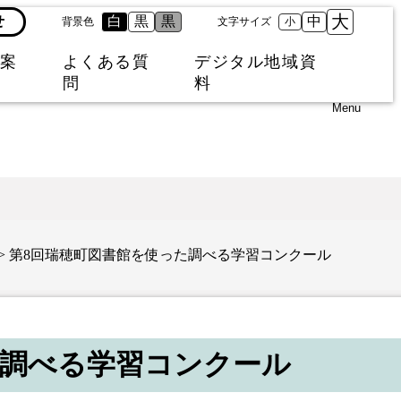
大
せ
白
黒
黒
中
背景色
文字サイズ
小
案
よくある質
デジタル地域資
問
料
Menu
> 第8回瑞穂町図書館を使った調べる学習コンクール
た調べる学習コンクール