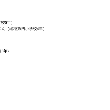
校6年）
さん
（瑞穂第四小学校4年）
3年)