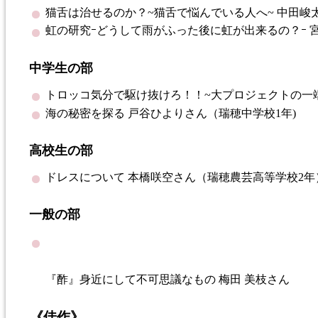
猫舌は治せるのか？~猫舌で悩んでいる人へ~
中田
峻
虹の研究ｰどうして雨がふった後に虹が出来るの？ｰ
中学生の部
トロッコ気分で駆け抜けろ！！~大プロジェクトの一
海の秘密を探る
戸谷
ひよりさん
（瑞穂中学校1年)
高校生の部
ドレスについて
本橋
咲
空
さん（瑞穂農芸高等学校2年
一般の部
『酢』身近にして不可思議なもの
梅田
美
枝
さん
《佳作》