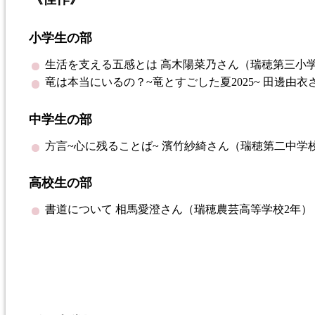
小学生の部
生活を支える五感とは
高木
陽菜乃
さん
（瑞穂第三小学
竜は本当にいるの？~竜とすごした夏2025~
田邊
由
衣
中学生の部
方言~心に残ることば~
濱
竹
紗綺
さん（瑞穂第二中学校
高校生の部
書道について
相馬
愛
澄
さん（瑞穂農芸高等学校2年）