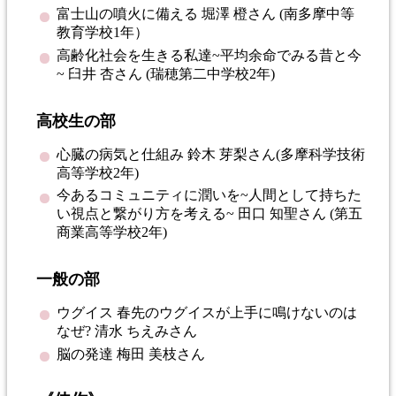
富士山の噴火に備える 堀澤 橙さん (南多摩中等
教育学校1年）
高齢化社会を生きる私達~平均余命でみる昔と今
~ 臼井 杏さん (瑞穂第二中学校2年)
高校生の部
心臓の病気と仕組み 鈴木 芽梨さん(多摩科学技術
高等学校2年)
今あるコミュニティに潤いを~人間として持ちた
い視点と繋がり方を考える~ 田口 知聖さん (第五
商業高等学校2年)
一般の部
ウグイス 春先のウグイスが上手に鳴けないのは
なぜ? 清水 ちえみさん
脳の発達 梅田 美枝さん