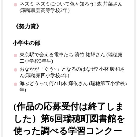
ネズミ ネズミについて色々知ろう! 森 芹菜さん
(瑞穂農芸高等学校2年）
《努力賞》
小学生の部
東京駅で会える電車たち 濱竹 祐輝さん (瑞穂第
二小学校3年生)
おなかが「ぐう~」となるのはなぜ? 小林 暖和さ
ん(瑞穂第四小学校4年)
海ぶどうって何? 山本 輝依さん (瑞穂第五小学校5
年)
(作品の応募受付は終了しま
した）第6回瑞穂町図書館を
使った調べる学習コンクー