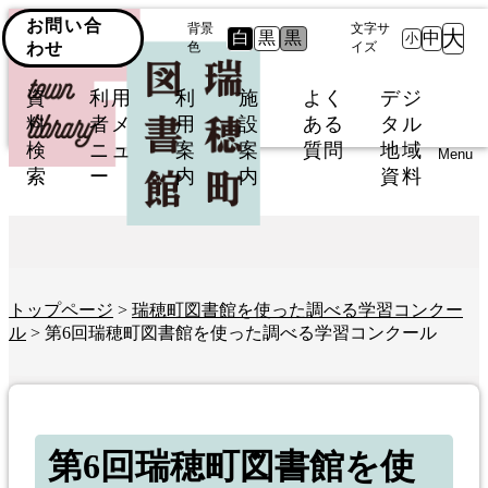
お問い合
背景
文字サ
大
白
黒
黒
中
小
わせ
色
イズ
資
利用
利
施
よく
デジ
料
者メ
用
設
ある
タル
検
ニュ
案
案
質問
地域
Menu
索
ー
内
内
資料
トップページ
>
瑞穂町図書館を使った調べる学習コンクー
ル
> 第6回瑞穂町図書館を使った調べる学習コンクール
第6回瑞穂町図書館を使