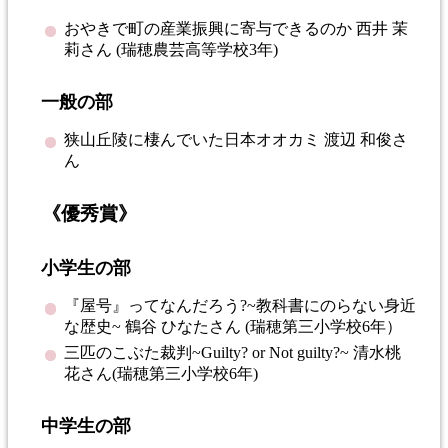
おやきで町の産業振興に寄与できるのか 西井 茉
莉さん (瑞穂農芸高等学校3年)
一般の部
狭山丘陵に棲んでいた日本オオカミ 渡辺 和俊さ
ん
《優秀賞》
小学生の部
『屋号』ってなんだろう?~教科書にのらない身近
な歴史~ 鶴谷 ひなたさん (瑞穂第三小学校6年）
三匹のこぶた裁判~Guilty? or Not guilty?~ 清水桃
花さん(瑞穂第三小学校6年)
中学生の部