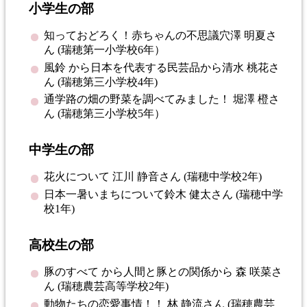
小学生の部
知っておどろく！赤ちゃんの不思議穴澤 明夏さ
ん (瑞穂第一小学校6年）
風鈴 から日本を代表する民芸品から清水 桃花さ
ん (瑞穂第三小学校4年)
通学路の畑の野菜を調べてみました！ 堀澤 橙さ
ん (瑞穂第三小学校5年）
中学生の部
花火について 江川 静音さん (瑞穂中学校2年)
日本一暑いまちについて鈴木 健太さん (瑞穂中学
校1年)
高校生の部
豚のすべて から人間と豚との関係から 森 咲菜さ
ん (瑞穂農芸高等学校2年)
動物たちの恋愛事情！！ 林 静流さん (瑞穂農芸