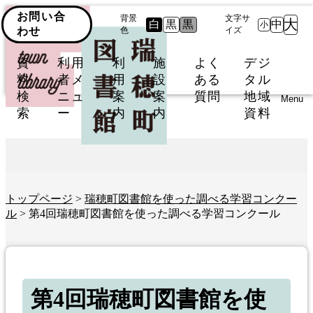
お問い合
背景
文字サ
大
白
黒
黒
中
小
わせ
色
イズ
資
利用
利
施
よく
デジ
料
者メ
用
設
ある
タル
検
ニュ
案
案
質問
地域
Menu
索
ー
内
内
資料
トップページ
>
瑞穂町図書館を使った調べる学習コンクー
ル
> 第4回瑞穂町図書館を使った調べる学習コンクール
第4回瑞穂町図書館を使